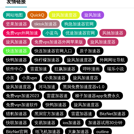
友情链接
网站地图
QuickQ
旋风加速度器
旋风加速
坚果加速器
tiktok加速器
狗急加速器官网
免费vqn外网加速
小蓝鸟
优途加速器官网
风驰加速器
旋风加速器
免费vps加速器外网苹果版
旋风加速度器
快连加速器
快连加速器官网入口
原子加速器
快鸭加速器
快柠檬加速器
旋风加速度器
外网网址导航
软件中心
雷霆加速
狂飙加速器
哔咔漫画
瑞乐小说
小美
小美vpn
小美加速器
旋风加速度器
旋风加速度器
河马加速
黑洞免费加速度器v1.0
免费vqn加速2023
雷霆加器速
梯子加速器app免费永久
免费vqn加速软件
快鸭加速器
旋风加速度器
猎豹加速器
黑洞官方加速器
雷霆加器速
BitzNet加速器
快联加速器
安易加速器
ios加速器
加速器试用30分钟
BitzNet官网
纸飞机加速器
大象加速器
outline