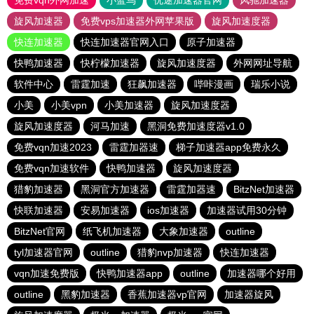
免费vqn外网加速
小蓝鸟
优途加速器官网
风驰加速器
旋风加速器
免费vps加速器外网苹果版
旋风加速度器
快连加速器
快连加速器官网入口
原子加速器
快鸭加速器
快柠檬加速器
旋风加速度器
外网网址导航
软件中心
雷霆加速
狂飙加速器
哔咔漫画
瑞乐小说
小美
小美vpn
小美加速器
旋风加速度器
旋风加速度器
河马加速
黑洞免费加速度器v1.0
免费vqn加速2023
雷霆加器速
梯子加速器app免费永久
免费vqn加速软件
快鸭加速器
旋风加速度器
猎豹加速器
黑洞官方加速器
雷霆加器速
BitzNet加速器
快联加速器
安易加速器
ios加速器
加速器试用30分钟
BitzNet官网
纸飞机加速器
大象加速器
outline
tyl加速器官网
outline
猎豹nvp加速器
快连加速器
vqn加速免费版
快鸭加速器app
outline
加速器哪个好用
outline
黑豹加速器
香蕉加速器vp官网
加速器旋风