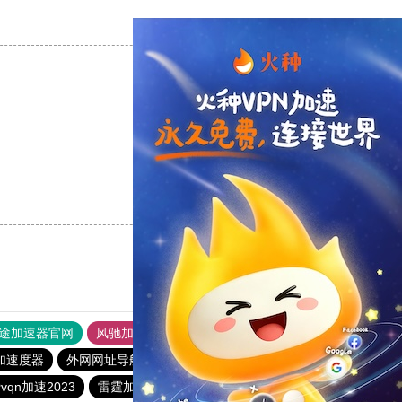
支持
[0]
反对
[0]
支持
[0]
反对
[0]
支持
[0]
反对
[0]
途加速器官网
风驰加速器
旋风加速器
加速度器
外网网址导航
软件中心
雷霆加速
狂飙加速器
vqn加速2023
雷霆加器速
梯子加速器app免费永久