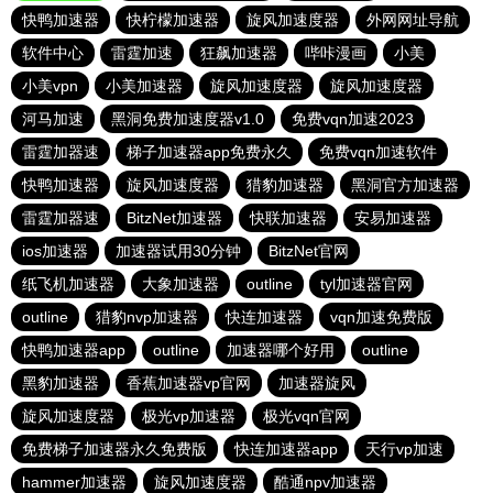
快鸭加速器
快柠檬加速器
旋风加速度器
外网网址导航
软件中心
雷霆加速
狂飙加速器
哔咔漫画
小美
小美vpn
小美加速器
旋风加速度器
旋风加速度器
河马加速
黑洞免费加速度器v1.0
免费vqn加速2023
雷霆加器速
梯子加速器app免费永久
免费vqn加速软件
快鸭加速器
旋风加速度器
猎豹加速器
黑洞官方加速器
雷霆加器速
BitzNet加速器
快联加速器
安易加速器
ios加速器
加速器试用30分钟
BitzNet官网
纸飞机加速器
大象加速器
outline
tyl加速器官网
outline
猎豹nvp加速器
快连加速器
vqn加速免费版
快鸭加速器app
outline
加速器哪个好用
outline
黑豹加速器
香蕉加速器vp官网
加速器旋风
旋风加速度器
极光vp加速器
极光vqn官网
免费梯子加速器永久免费版
快连加速器app
天行vp加速
hammer加速器
旋风加速度器
酷通npv加速器